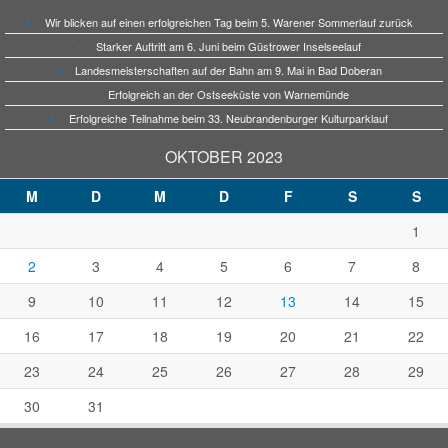
Wir blicken auf einen erfolgreichen Tag beim 5. Warener Sommerlauf zurück
Starker Auftritt am 6. Juni beim Güstrower Inselseelauf
Landesmeisterschaften auf der Bahn am 9. Mai in Bad Doberan
Erfolgreich an der Ostseeküste von Warnemünde
Erfolgreiche Teilnahme beim 33. Neubrandenburger Kulturparklauf
OKTOBER 2023
M
D
M
D
F
S
S
1
2
3
4
5
6
7
8
9
10
11
12
13
14
15
16
17
18
19
20
21
22
23
24
25
26
27
28
29
30
31